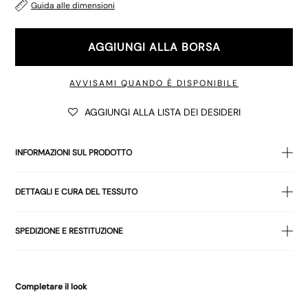
Guida alle dimensioni
AGGIUNGI ALLA BORSA
AVVISAMI QUANDO È DISPONIBILE
AGGIUNGI ALLA LISTA DEI DESIDERI
INFORMAZIONI SUL PRODOTTO
La giacca
Vireon
è disponibile
in verde kaki, con vestibilità
DETTAGLI E CURA DEL TESSUTO
oversize, colletto e ampie tasche sul davanti.
LA MODELLA INDOSSA LA TAGLIA: SMALL - ALTEZZA DELLA
100% COTONE
SPEDIZIONE E RESTITUZIONE
MODELLA: 5'7
Lavare seguendo le istruzioni riportate sull'etichetta di cura dei
capi.
Spedizioni veloci e convenienti in tutta Europa. Spedite
direttamente dal nostro magazzino in Germania: il tuo ordine
Completare il look
arriverà in modo rapido e affidabile.