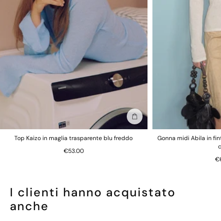
Aggiungi alla borsa
Top Kaizo in maglia trasparente blu freddo
Gonna midi Abila in fi
€53.00
€
I clienti hanno acquistato
anche