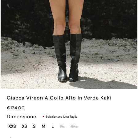
Prezzo normale
Prezzo normale
€39.00
€65.00
Giacca Vireon A Collo Alto In Verde Kaki
€124.00
Dimensione
Selezionare Una Taglia
XXS
XS
S
M
L
XL
XXL