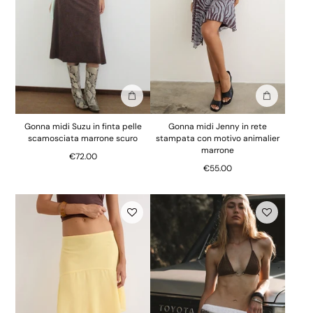
Aggiungi alla borsa
Aggiungi al
Gonna midi Suzu in finta pelle
Gonna midi Jenny in rete
scamosciata marrone scuro
stampata con motivo animalier
marrone
€72.00
€55.00