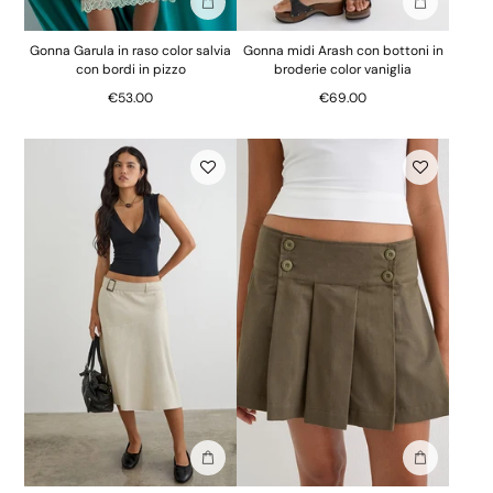
Aggiungi alla borsa
Aggiungi al
Gonna Garula in raso color salvia
Gonna midi Arash con bottoni in
con bordi in pizzo
broderie color vaniglia
€53.00
€69.00
Aggiungi alla borsa
Aggiungi al