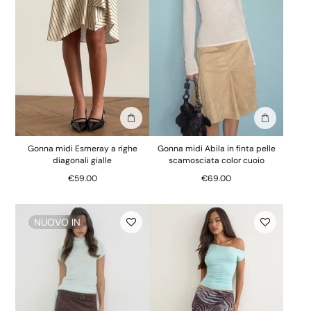
Aggiungi alla borsa
Aggiungi al
Gonna midi Esmeray a righe
Gonna midi Abila in finta pelle
diagonali gialle
scamosciata color cuoio
€59.00
€69.00
NUOVO IN