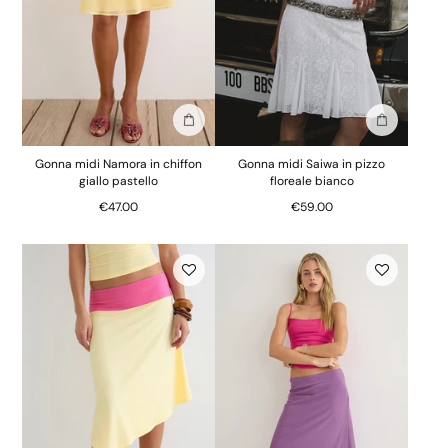
Aggiungi alla borsa
Aggiungi al
Gonna midi Namora in chiffon
Gonna midi Saiwa in pizzo
giallo pastello
floreale bianco
€47.00
€59.00