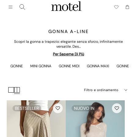
Chiudere (esc)
Menu
Carrell
GONNA A-LINE
Scopri la gonna a trapezio: elegante senza sforzo, infinitamente
versatile. Des...
Per Saperne Di Più
GONNE
MINI GONNA
GONNE MIDI
GONNA MAXI
GONNE IN 
Filtro e ordinamento
BESTSELLER
NUOVO IN