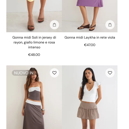
Aggiungi alla borsa
Aggiungi al
Gonna midi Soli in jersey di
Gonna midi Laykha in rete viola
rayon, giallo limone e rosa
€47.00
intenso
€48.00
NUOVO IN