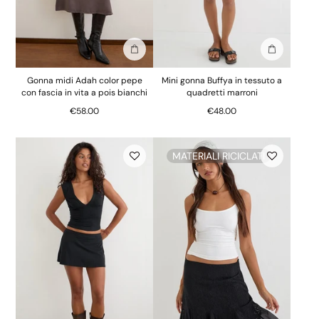
Aggiungi alla borsa
Aggiungi al
Gonna midi Adah color pepe
Mini gonna Buffya in tessuto a
con fascia in vita a pois bianchi
quadretti marroni
€58.00
€48.00
MATERIALI RICICLATI