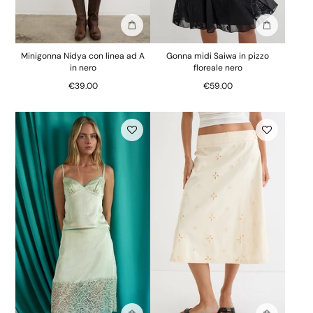
Aggiungi alla borsa
Aggiungi al
Minigonna Nidya con linea ad A
Gonna midi Saiwa in pizzo
in nero
floreale nero
€39.00
€59.00