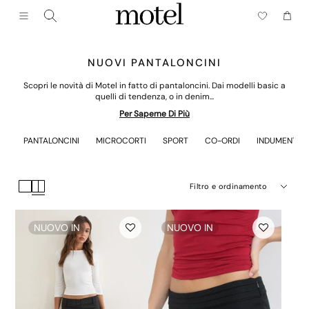
Chiudere (esc)
Menu
Carrell
NUOVI PANTALONCINI
Scopri le novità di Motel in fatto di pantaloncini. Dai modelli basic a
quelli di tendenza, o in denim...
Per Saperne Di Più
PANTALONCINI
MICROCORTI
SPORT
CO-ORDI
INDUMENTI IN
Filtro e ordinamento
NUOVO IN
NUOVO IN