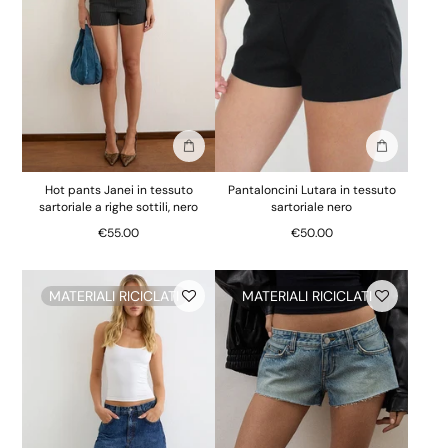
Aggiungi alla borsa
Aggiungi al
Hot pants Janei in tessuto
Pantaloncini Lutara in tessuto
sartoriale a righe sottili, nero
sartoriale nero
€55.00
€50.00
MATERIALI RICICLATI
MATERIALI RICICLATI