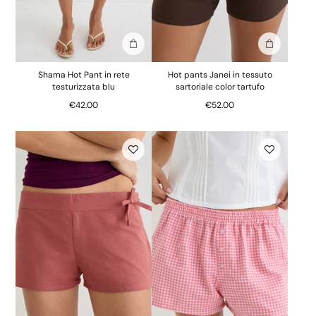
Aggiungi alla borsa
Aggiungi al
Shama Hot Pant in rete
Hot pants Janei in tessuto
testurizzata blu
sartoriale color tartufo
€42.00
€52.00