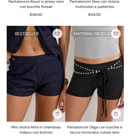
Pantaloncini Keuni in jersey nero
Pantaloncini Sera con strisce
con borchie floreali
multicolori e paillettes
€44.00
€44.00
BESTSELLER
MATERIALI RICICLATI
Aggiungi alla borsa
Aggiungi al
Mini shorts Alita in chambray
Pantaloncini Oliga con borchie e
indaco con bottoni
laccio incrociato, colore nero