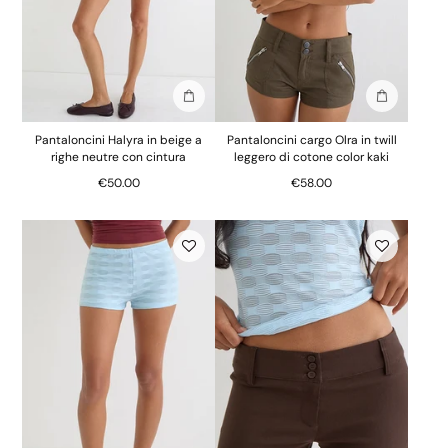
Aggiungi alla borsa
Aggiungi al
Pantaloncini Halyra in beige a
Pantaloncini cargo Olra in twill
righe neutre con cintura
leggero di cotone color kaki
€50.00
€58.00