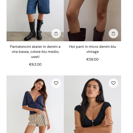
Aggiungi alla borsa
Aggiungi al
Pantaloncini skater in denim a
Hot pant in micro denim blu
vita bassa, colore blu medio,
vintage
usati
€58.00
€62.00