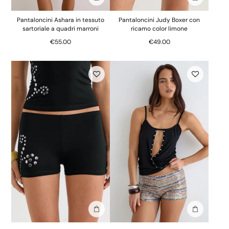
Aggiungi alla borsa
Aggiungi al
Pantaloncini Ashara in tessuto
Pantaloncini Judy Boxer con
sartoriale a quadri marroni
ricamo color limone
€55.00
€49.00
Aggiungi alla borsa
Aggiungi al