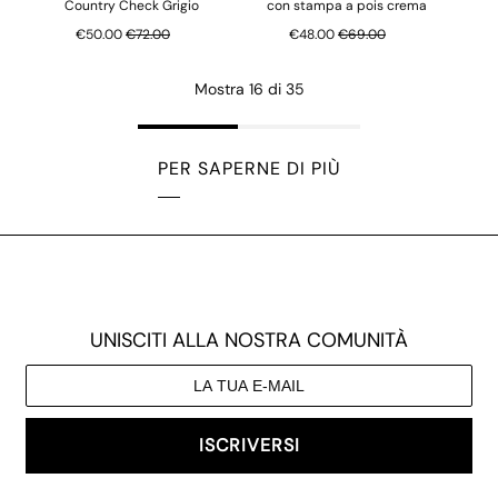
Country Check Grigio
con stampa a pois crema
Prezzo normale
Prezzo normale
€50.00
€72.00
€48.00
€69.00
Mostra 16 di 35
PER SAPERNE DI PIÙ
UNISCITI ALLA NOSTRA COMUNITÀ
ISCRIVERSI