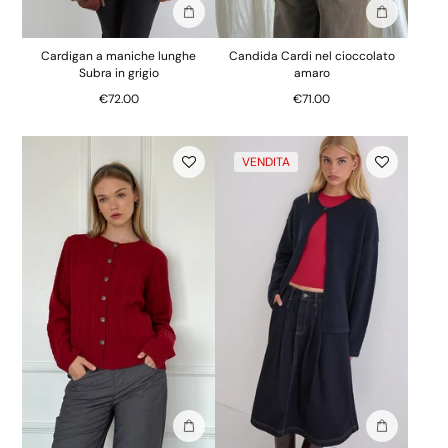
Aggiungi alla borsa
Aggiungi al
Cardigan a maniche lunghe
Candida Cardi nel cioccolato
Subra in grigio
amaro
€72.00
€71.00
VENDITA
Aggiungi alla borsa
Aggiungi al