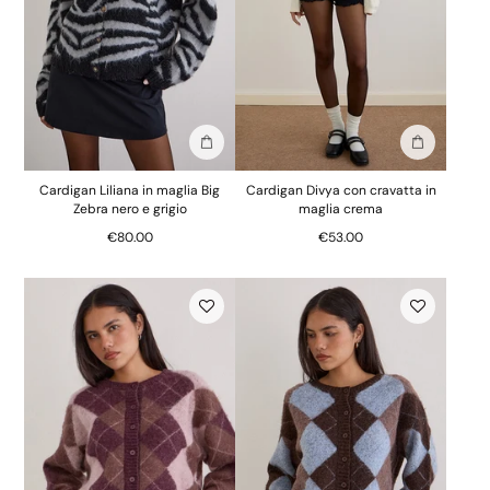
Aggiungi alla borsa
Aggiungi al
Cardigan Liliana in maglia Big
Cardigan Divya con cravatta in
Zebra nero e grigio
maglia crema
€80.00
€53.00