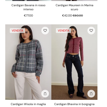
Cardigan Bavana in rosso
Cardigan Maureen in Marina
intenso
scuro
Prezzo normale
€77.00
€42.00
€60.00
VENDITA
VENDITA
Aggiungi alla borsa
Aggiungi al
Cardigan Wisola in maglia
Cardigan Bhavina in borgogna