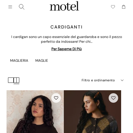
Chiudere (esc)
Menu
Carrell
CARDIGANTI
I cardigan sono un capo essenziale del guardaroba e sono il pezzo
perfetto da indossare! Per chi...
Per Saperne Di Più
MAGLIERIA
MAGLIE
Filtro e ordinamento