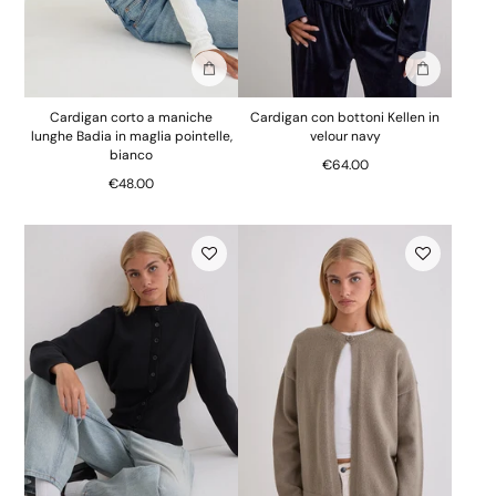
Aggiungi alla borsa
Aggiungi al
Cardigan corto a maniche
Cardigan con bottoni Kellen in
lunghe Badia in maglia pointelle,
velour navy
bianco
€64.00
€48.00