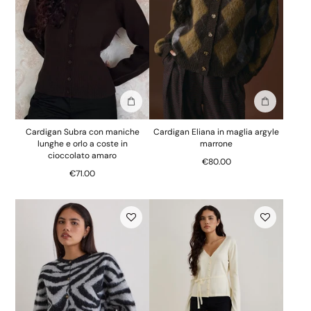
Aggiungi alla borsa
Aggiungi al
Cardigan Subra con maniche
Cardigan Eliana in maglia argyle
lunghe e orlo a coste in
marrone
cioccolato amaro
€80.00
€71.00