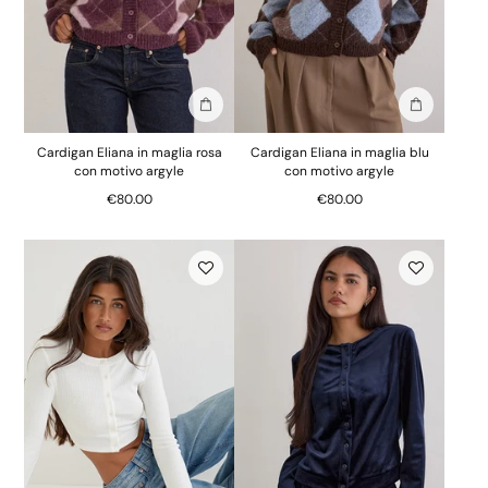
Aggiungi alla borsa
Aggiungi al
Cardigan Eliana in maglia rosa
Cardigan Eliana in maglia blu
con motivo argyle
con motivo argyle
€80.00
€80.00