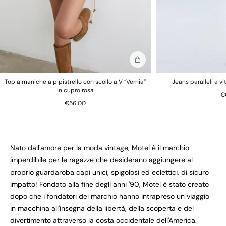
Aggiungi alla borsa
Top a maniche a pipistrello con scollo a V “Vernia”
Jeans paralleli a v
in cupro rosa
€
€56.00
Nato dall'amore per la moda vintage, Motel è il marchio
imperdibile per le ragazze che desiderano aggiungere al
proprio guardaroba capi unici, spigolosi ed eclettici, di sicuro
impatto! Fondato alla fine degli anni '90, Motel è stato creato
dopo che i fondatori del marchio hanno intrapreso un viaggio
in macchina all'insegna della libertà, della scoperta e del
divertimento attraverso la costa occidentale dell'America.