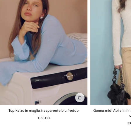
Per motivi igienici e sanitari, tutte le mutandine non sono
restituibili.
Aggiungi alla borsa
Top Kaizo in maglia trasparente blu freddo
Gonna midi Abila in fi
€53.00
€