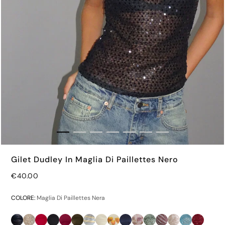
Gilet Dudley In Maglia Di Paillettes Nero
Prezzo normale
€40.00
Prezzo normale
€42.00
€65.00
COLORE:
Maglia Di Paillettes Nera