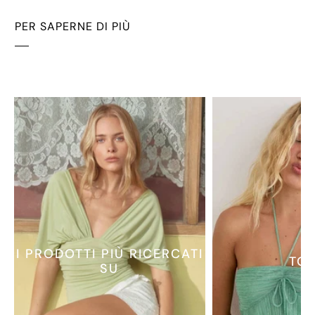
PER SAPERNE DI PIÙ
I PRODOTTI PIÙ RICERCATI
TO
SU