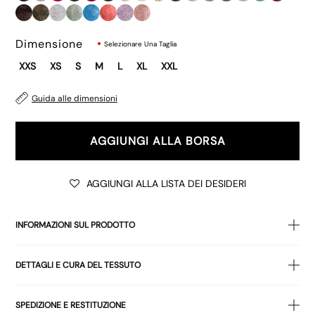
Dimensione
Selezionare Una Taglia
XXS
XS
S
M
L
XL
XXL
Guida alle dimensioni
AGGIUNGI ALLA BORSA
AGGIUNGI ALLA LISTA DEI DESIDERI
INFORMAZIONI SUL PRODOTTO
Il Dudley
Gilet
è realizzato in tessuto nero a maglia con
DETTAGLI E CURA DEL TESSUTO
paillettes in rete, ha una vestibilità aderente con scollo a
barchetta e
spalline
. Abbinalo ai nostri jeans best-seller
100% POLIESTERE
Roomy, il nostro modello di jeans più venduto.
SPEDIZIONE E RESTITUZIONE
Lavare seguendo le istruzioni riportate sull'etichetta di cura dei