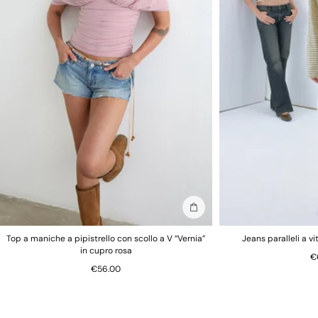
Aggiungi alla borsa
Top a maniche a pipistrello con scollo a V “Vernia”
Jeans paralleli a v
in cupro rosa
€
€56.00