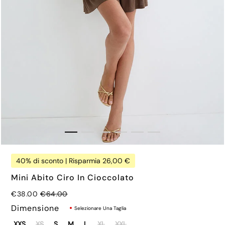
40% di sconto | Risparmia 26,00 €
Mini Abito Ciro In Cioccolato
Prezzo normale
€38.00
€64.00
Dimensione
Selezionare Una Taglia
XXS
XS
S
M
L
XL
XXL