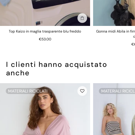
Aggiungi alla borsa
Top Kaizo in maglia trasparente blu freddo
Gonna midi Abila in fi
€53.00
€
I clienti hanno acquistato
anche
MATERIALI RICICLATI
MATERIALI RICICL