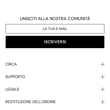
UNISCITI ALLA NOSTRA COMUNITÀ
ISCRIVERSI
CIRCA
Chi Siamo
SUPPORTO
Il Nostro Impatto
Contatto
All'ingrosso
LEGALE
Aiuto
Sconto Per Studenti
T & C
Restituzioni
Stampa
RESTITUZIONE DELL'ORDINE
La Privacy
Spedizione
Offerte Di Lavoro