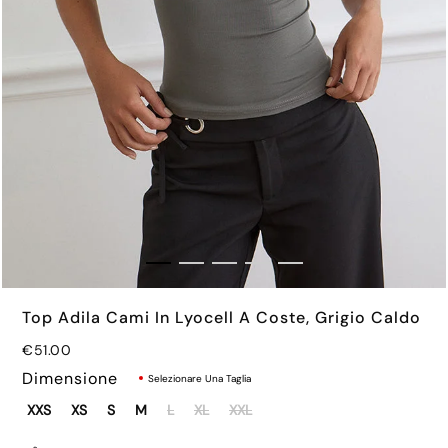
€70.00
Top Adila Cami In Lyocell A Coste, Grigio Caldo
€51.00
Dimensione
Selezionare Una Taglia
XXS
XS
S
M
L
XL
XXL
Prezzo normale