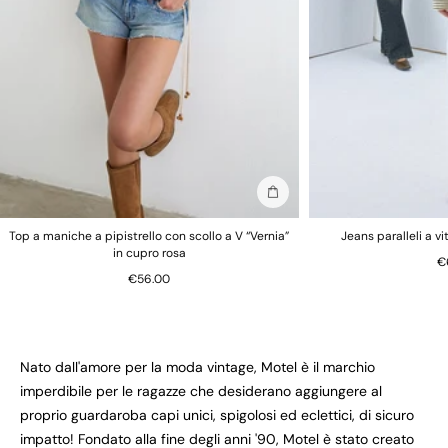
Aggiungi alla borsa
Top a maniche a pipistrello con scollo a V “Vernia”
Jeans paralleli a v
in cupro rosa
€
€56.00
Nato dall'amore per la moda vintage, Motel è il marchio
imperdibile per le ragazze che desiderano aggiungere al
proprio guardaroba capi unici, spigolosi ed eclettici, di sicuro
impatto! Fondato alla fine degli anni '90, Motel è stato creato