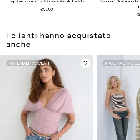
Top Kaizo in maglia trasparente blu freddo
Gonna midi Abila in fi
€53.00
€
I clienti hanno acquistato
anche
MATERIALI RICICLATI
MATERIALI RICICL