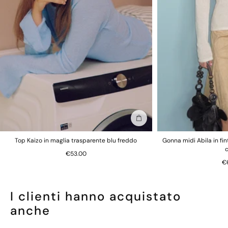
Ritorno al nostro magazzino centralizzato nell'UE
Restituzioni più rapide, più facili e più economiche
Visualizza le
informazioni sui resi
Per motivi igienici e sanitari, tutte le mutandine non sono
restituibili.
Aggiungi alla borsa
Top Kaizo in maglia trasparente blu freddo
Gonna midi Abila in fi
€53.00
€
I clienti hanno acquistato
anche