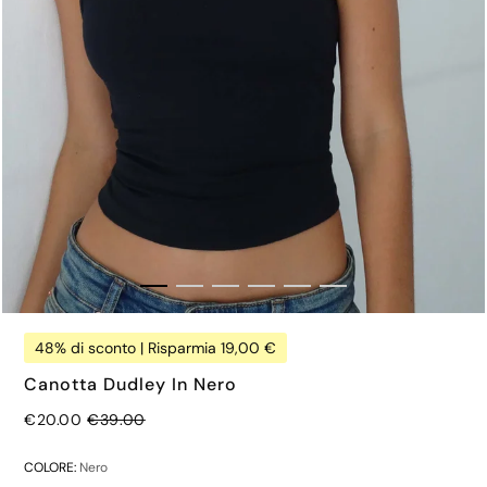
48% di sconto | Risparmia 19,00 €
Canotta Dudley In Nero
Prezzo normale
€20.00
€39.00
COLORE:
Nero