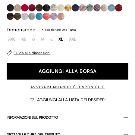
Dimensione
Selezionare Una Taglia
XXS
XS
S
M
L
XL
XXL
Guida alle dimensioni
AGGIUNGI ALLA BORSA
AVVISAMI QUANDO È DISPONIBILE
AGGIUNGI ALLA LISTA DEI DESIDERI
INFORMAZIONI SUL PRODOTTO
Il nostro nuovo basic per ogni occasione, questo top nero
nero
DETTAGLI E CURA DEL TESSUTO