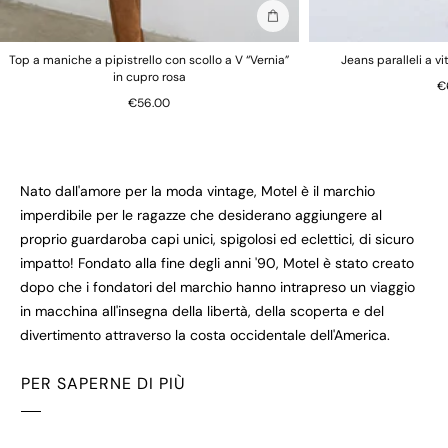
Aggiungi alla borsa
Top a maniche a pipistrello con scollo a V “Vernia”
Jeans paralleli a v
in cupro rosa
€
€56.00
Nato dall'amore per la moda vintage, Motel è il marchio
imperdibile per le ragazze che desiderano aggiungere al
proprio guardaroba capi unici, spigolosi ed eclettici, di sicuro
impatto! Fondato alla fine degli anni '90, Motel è stato creato
dopo che i fondatori del marchio hanno intrapreso un viaggio
in macchina all'insegna della libertà, della scoperta e del
divertimento attraverso la costa occidentale dell'America.
PER SAPERNE DI PIÙ