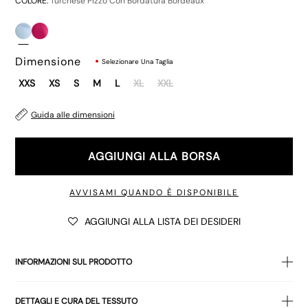
COLORE:
Turchese Pizzo Con Bordatura Bordeaux
Dimensione
Selezionare Una Taglia
XXS
XS
S
M
L
XL
XXL
Guida alle dimensioni
AGGIUNGI ALLA BORSA
AVVISAMI QUANDO È DISPONIBILE
AGGIUNGI ALLA LISTA DEI DESIDERI
INFORMAZIONI SUL PRODOTTO
Il
top
Barlyn in
pizzo
turchese.
Top stile canotta
con spalline
DETTAGLI E CURA DEL TESSUTO
sottili, orlo di lunghezza standard e scollo arrotondato. Rifinito