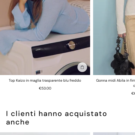
Restituzioni più rapide, più facili e più economiche
Visualizza le
informazioni sui resi
Per motivi igienici e sanitari, tutte le mutandine non sono
restituibili.
Aggiungi alla borsa
Top Kaizo in maglia trasparente blu freddo
Gonna midi Abila in fi
€53.00
€
I clienti hanno acquistato
anche