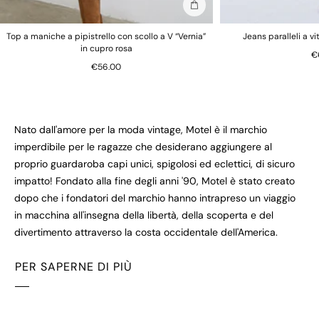
Aggiungi alla borsa
Top a maniche a pipistrello con scollo a V “Vernia”
Jeans paralleli a v
in cupro rosa
€
€56.00
Nato dall'amore per la moda vintage, Motel è il marchio
imperdibile per le ragazze che desiderano aggiungere al
proprio guardaroba capi unici, spigolosi ed eclettici, di sicuro
impatto! Fondato alla fine degli anni '90, Motel è stato creato
dopo che i fondatori del marchio hanno intrapreso un viaggio
in macchina all'insegna della libertà, della scoperta e del
divertimento attraverso la costa occidentale dell'America.
PER SAPERNE DI PIÙ